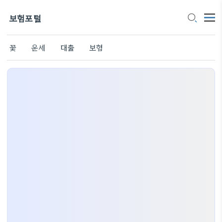
보험포털
꽃
운세
대출
보험