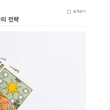
넓게보기
fullscreen
관리 전략