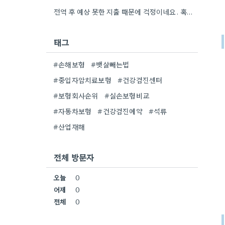
전역 후 예상 못한 지출 때문에 걱정이네요. 혹시 소액 보험 비교 사이트를 이용해 보셨나요?
태그
#손해보험
#뱃살빼는법
#중입자암치료보험
#건강검진센터
#보험회사순위
#실손보험비교
#자동차보험
#건강검진예약
#석류
#산업재해
전체 방문자
오늘
0
어제
0
전체
0