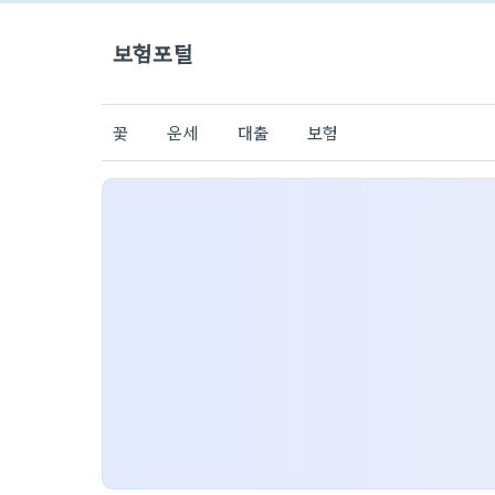
보험포털
꽃
운세
대출
보험