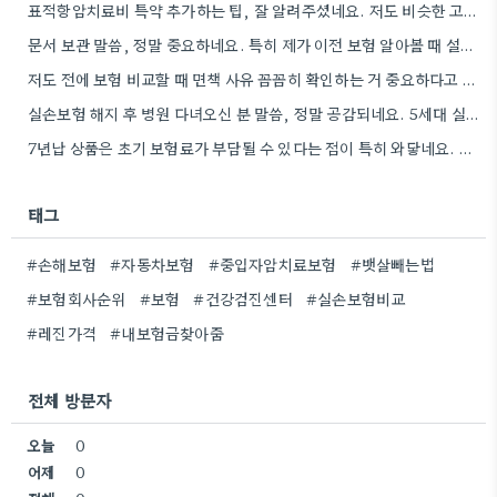
표적항암치료비 특약 추가하는 팁, 잘 알려주셨네요. 저도 비슷한 고민했던 적이 있어서 유용하게 참고할 것 같습니다.
문서 보관 말씀, 정말 중요하네요. 특히 제가 이전 보험 알아볼 때 설명서 제대로 읽지 않고…
저도 전에 보험 비교할 때 면책 사유 꼼꼼히 확인하는 거 중요하다고 생각했어요. 특히 만기까지 보장되지…
실손보험 해지 후 병원 다녀오신 분 말씀, 정말 공감되네요. 5세대 실손으로 바꾸고 나서 갑자기 병원…
7년납 상품은 초기 보험료가 부담될 수 있다는 점이 특히 와닿네요. 제가 최근 투자할 때도 비슷한…
태그
#손해보험
#자동차보험
#중입자암치료보험
#뱃살빼는법
#보험회사순위
#보험
#건강검진센터
#실손보험비교
#레진가격
#내보험금찾아줌
전체 방문자
오늘
0
어제
0