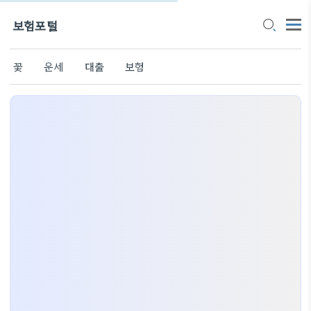
보험포털
꽃
운세
대출
보험