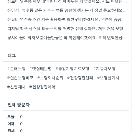
진료비 영수증 세부 내역을 미리 떼어두는 게 좋겠네요. 저도 비슷한 경험 때문에 시간 낭비했었거든요.
진단서, 영수증 같은 기본 서류를 꼼꼼히 챙기는 게 정말 중요하네요. 제가 청구할 때도 깜빡하고 다시…
진료비 영수증 스캔 기능 활용하면 훨씬 편리하겠네요. 덕분에 꼼꼼하게 준비할 때도 많아지는데, 앱을 활용하면 시간을…
디지털 청구 시스템 활용은 정말 현명한 선택 같아요. 저도 처음 보험금을 청구할 때 서류 준비…
공시이율이 최저보증이율만큼은 꼭 확인해야겠어요. 특히 변액연금이라면 더 신경 써야 할 것 같네요.
태그
#손해보험
#뱃살빼는법
#중입자암치료보험
#자동차보험
#실손보험비교
#보험회사순위
#건강검진센터
#보험설계사
#산업재해
#건강검진예약
전체 방문자
오늘
0
어제
0
전체
0