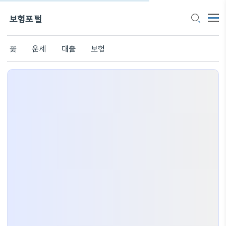
보험포털
꽃
운세
대출
보험