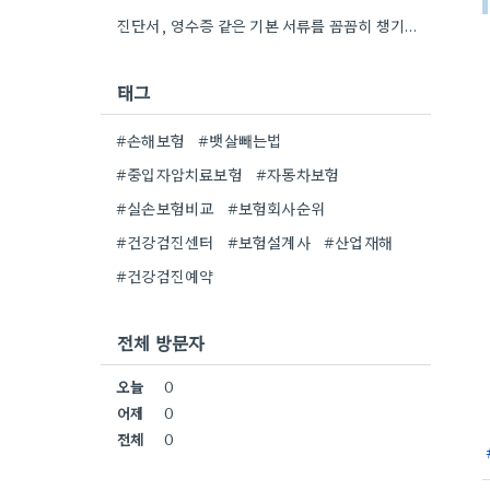
진단서, 영수증 같은 기본 서류를 꼼꼼히 챙기는 게 정말 중요하네요. 제가 청구할 때도 깜빡하고 다시…
태그
#손해보험
#뱃살빼는법
#중입자암치료보험
#자동차보험
#실손보험비교
#보험회사순위
#건강검진센터
#보험설계사
#산업재해
#건강검진예약
전체 방문자
오늘
0
어제
0
전체
0