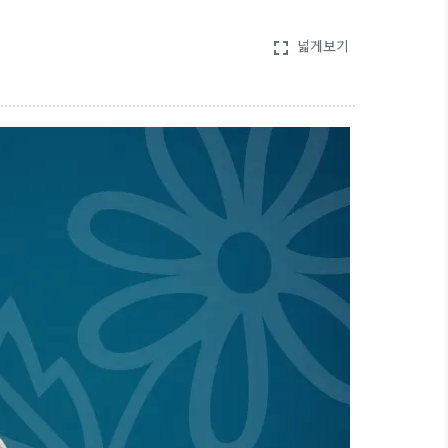
넓게보기
fullscreen