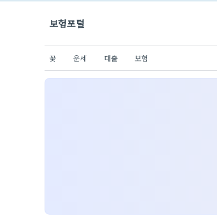
보험포털
꽃
운세
대출
보험