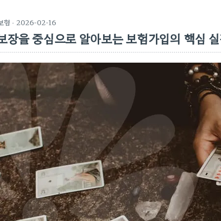
보험
· 2026-02-16
보장을 중심으로 알아보는 보험가입의 핵심 실