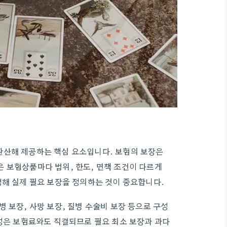
환산해 제공하는 핵심 요소입니다. 보험의 보장은
 보험상품마다 범위, 한도, 면책 조건이 다르게
영해 실제 필요 보장을 정의하는 것이 중요합니다.
 보장, 사망 보장, 질병 수술비 보장 등으로 구성
괄성은 보험료와도 직결되므로 필요 최소 보장과 과다