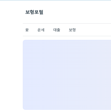
보험포털
꽃
운세
대출
보험