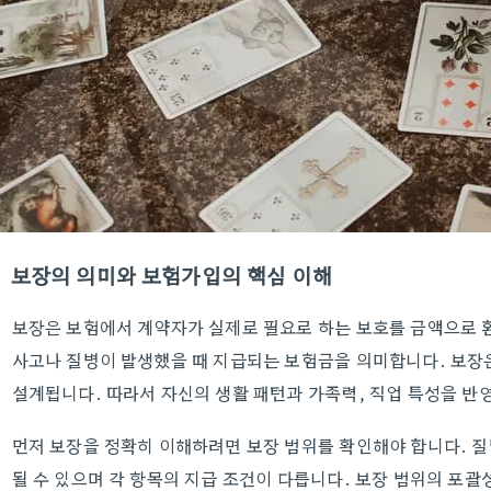
보장의 의미와 보험가입의 핵심 이해
보장은 보험에서 계약자가 실제로 필요로 하는 보호를 금액으로 
사고나 질병이 발생했을 때 지급되는 보험금을 의미합니다. 보장은
설계됩니다. 따라서 자신의 생활 패턴과 가족력, 직업 특성을 반
먼저 보장을 정확히 이해하려면 보장 범위를 확인해야 합니다. 질병
될 수 있으며 각 항목의 지급 조건이 다릅니다. 보장 범위의 포