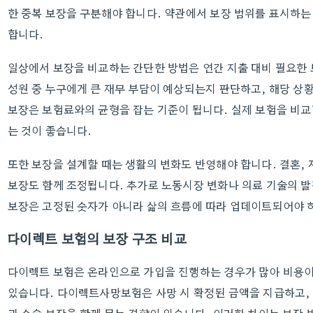
한 중복 보장을 구분해야 합니다. 약관에서 보장 범위를 표시하는
합니다.
일상에서 보장을 비교하는 간단한 방법은 연간 지출 대비 필요한 
성원 중 누구에게 큰 재무 부담이 예상되는지 판단하고, 해당 상
보장은 보험료와의 균형을 잡는 기준이 됩니다. 실제 보험을 비교
는 것이 좋습니다.
또한 보장을 설계할 때는 생활의 변화도 반영해야 합니다. 결혼, 
보장도 함께 조정됩니다. 추가로 노동시장 변화나 의료 기술의 
보장은 고정된 숫자가 아니라 삶의 흐름에 따라 업데이트되어야 
다이렉트 보험의 보장 구조 비교
다이렉트 보험은 온라인으로 가입을 진행하는 경우가 많아 비용이
있습니다. 다이렉트사망보험은 사망 시 확정된 금액을 지급하고,