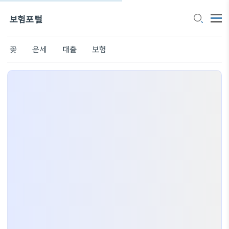
보험포털
꽃
운세
대출
보험