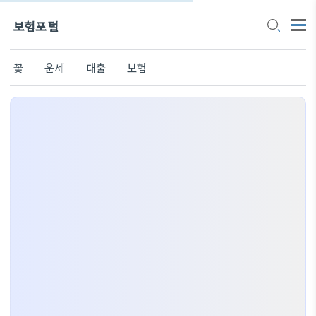
보험포털
꽃
운세
대출
보험