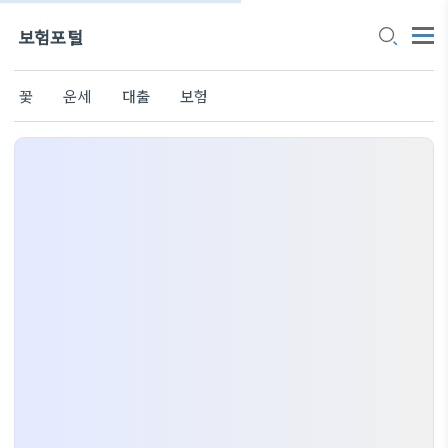
보험포털
꽃
운세
대출
보험