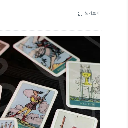
넓게보기
fullscreen