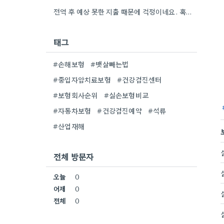
전역 후 예상 못한 지출 때문에 걱정이네요. 혹시 소액 보험 비교 사이트를 이용해 보셨나요?
태그
#손해보험
#뱃살빼는법
#중입자암치료보험
#건강검진센터
#보험회사순위
#실손보험비교
#자동차보험
#건강검진예약
#석류
#산업재해
전체 방문자
오늘
0
어제
0
전체
0