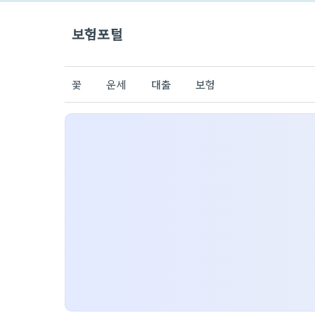
보험포털
꽃
운세
대출
보험