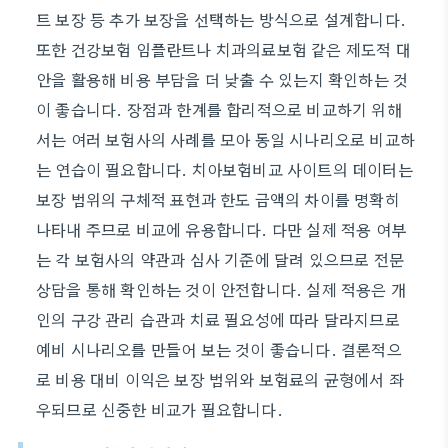
트 보장 등 추가 보장을 선택하는 방식으로 설계합니다.
또한 건강보험 임플란트나 치과의료보험 같은 제도적 대
안을 활용해 비용 부담을 더 낮출 수 있는지 확인하는 것
이 좋습니다. 장점과 한계를 합리적으로 비교하기 위해
서는 여러 보험사의 사례를 모아 동일 시나리오로 비교하
는 연습이 필요합니다. 치아보험비교 사이트의 데이터는
보장 범위의 구체적 표현과 한도 금액의 차이를 명확히
나타내 주므로 비교에 유용합니다. 다만 실제 적용 여부
는 각 보험사의 약관과 심사 기준에 달려 있으므로 전문
상담을 통해 확인하는 것이 안전합니다. 실제 적용은 개
인의 구강 관리 습관과 치료 필요성에 따라 달라지므로
예비 시나리오를 만들어 보는 것이 좋습니다. 결론적으
로 비용 대비 이익은 보장 범위와 보험료의 균형에서 좌
우되므로 신중한 비교가 필요합니다.