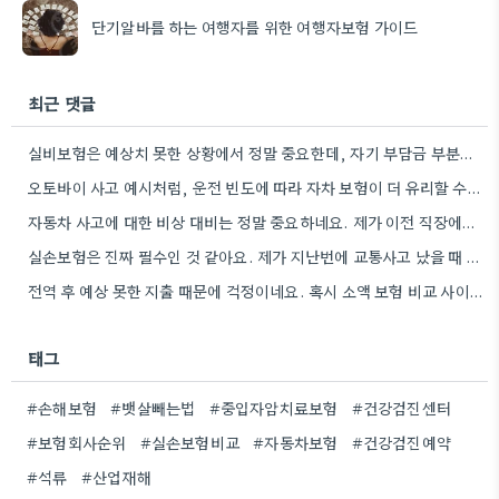
단기알바를 하는 여행자를 위한 여행자보험 가이드
최근 댓글
실비보험은 예상치 못한 상황에서 정말 중요한데, 자기 부담금 부분을 특히 꼼꼼히 확인하는 게 좋겠네요.
오토바이 사고 예시처럼, 운전 빈도에 따라 자차 보험이 더 유리할 수도 있겠네요.
자동차 사고에 대한 비상 대비는 정말 중요하네요. 제가 이전 직장에서 운전할 일이 거의 없었는데, 혹시…
실손보험은 진짜 필수인 것 같아요. 제가 지난번에 교통사고 났을 때 덕분에 큰 걱정 없이 치료받을…
전역 후 예상 못한 지출 때문에 걱정이네요. 혹시 소액 보험 비교 사이트를 이용해 보셨나요?
태그
#손해보험
#뱃살빼는법
#중입자암치료보험
#건강검진센터
#보험회사순위
#실손보험비교
#자동차보험
#건강검진예약
#석류
#산업재해