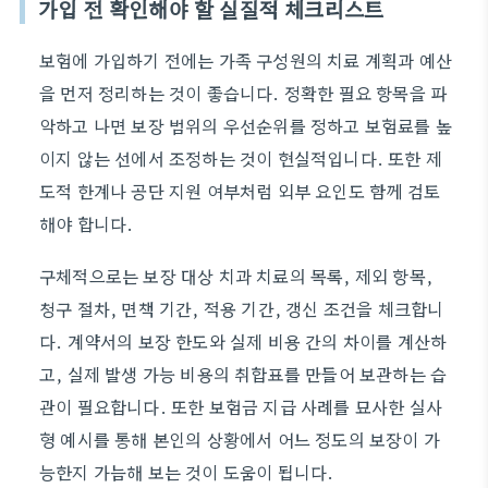
가입 전 확인해야 할 실질적 체크리스트
보험에 가입하기 전에는 가족 구성원의 치료 계획과 예산
을 먼저 정리하는 것이 좋습니다. 정확한 필요 항목을 파
악하고 나면 보장 범위의 우선순위를 정하고 보험료를 높
이지 않는 선에서 조정하는 것이 현실적입니다. 또한 제
도적 한계나 공단 지원 여부처럼 외부 요인도 함께 검토
해야 합니다.
구체적으로는 보장 대상 치과 치료의 목록, 제외 항목,
청구 절차, 면책 기간, 적용 기간, 갱신 조건을 체크합니
다. 계약서의 보장 한도와 실제 비용 간의 차이를 계산하
고, 실제 발생 가능 비용의 취합표를 만들어 보관하는 습
관이 필요합니다. 또한 보험금 지급 사례를 묘사한 실사
형 예시를 통해 본인의 상황에서 어느 정도의 보장이 가
능한지 가늠해 보는 것이 도움이 됩니다.