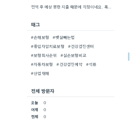
전역 후 예상 못한 지출 때문에 걱정이네요. 혹시 소액 보험 비교 사이트를 이용해 보셨나요?
태그
#손해보험
#뱃살빼는법
#중입자암치료보험
#건강검진센터
#보험회사순위
#실손보험비교
#자동차보험
#건강검진예약
#석류
#산업재해
전체 방문자
오늘
0
어제
0
전체
0