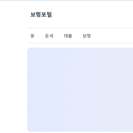
보험포털
꽃
운세
대출
보험