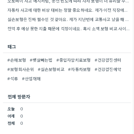
오토바이 사고 예시처럼, 운전 빈도에 따라 자차 보험이 더 유리할 수도 있겠네요.
자동차 사고에 대한 비상 대비는 정말 중요하네요. 제가 이전 직장에서 운전할 일이 거의 없었는데, 혹시…
실손보험은 진짜 필수인 것 같아요. 제가 지난번에 교통사고 났을 때 덕분에 큰 걱정 없이 치료받을…
전역 후 예상 못한 지출 때문에 걱정이네요. 혹시 소액 보험 비교 사이트를 이용해 보셨나요?
태그
#손해보험
#뱃살빼는법
#중입자암치료보험
#건강검진센터
#보험회사순위
#실손보험비교
#자동차보험
#건강검진예약
#석류
#산업재해
전체 방문자
오늘
0
어제
0
전체
0