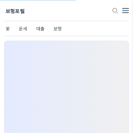
보험포털
꽃
운세
대출
보험