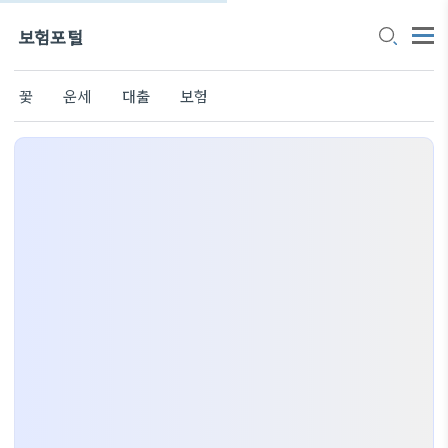
보험포털
꽃
운세
대출
보험