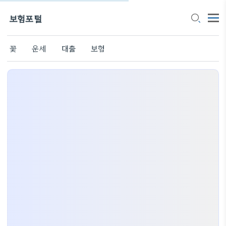
보험포털
꽃
운세
대출
보험