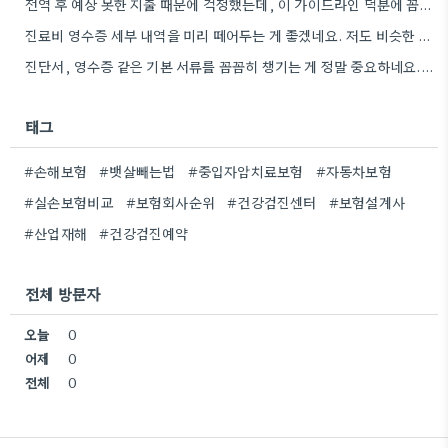
전역 후 예상 못한 지출 때문에 걱정했는데, 이 가이드라인 덕분에 꼼꼼하게 준비할 수 있을 것…
진료비 영수증 세부 내역을 미리 떼어두는 게 좋겠네요. 저도 비슷한 경험 때문에 시간 낭비했었거든요.
진단서, 영수증 같은 기본 서류를 꼼꼼히 챙기는 게 정말 중요하네요. 제가 청구할 때도 깜빡하고 다시…
태그
#손해보험
#뱃살빼는법
#중입자암치료보험
#자동차보험
#실손보험비교
#보험회사순위
#건강검진센터
#보험설계사
#산업재해
#건강검진예약
전체 방문자
오늘
0
어제
0
전체
0