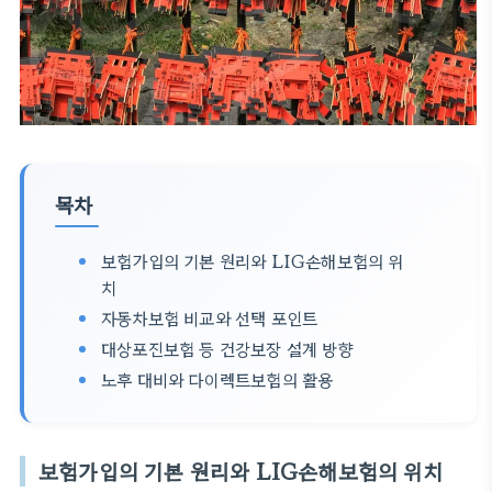
목차
보험가입의 기본 원리와 LIG손해보험의 위
치
자동차보험 비교와 선택 포인트
대상포진보험 등 건강보장 설계 방향
노후 대비와 다이렉트보험의 활용
보험가입의 기본 원리와 LIG손해보험의 위치