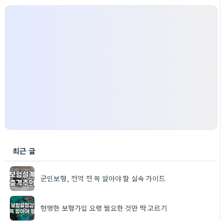
최근 글
군인보험, 전역 전 꼭 알아야 할 실속 가이드
현명한 보험가입 요령 필요한 것만 딱 고르기