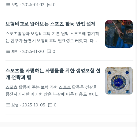
하려면 적절한 보장이 필수다. 특히 강도 높은 트레이
계에 유리하다. 반면 고강도 스포츠나 접촉이 있는 종
보험
· 2026-01-12
0
format_list_bulleted
textsms
닝이나 대회 참여는 의료비 부담을 크게 키운다. 보험
목은 부상 위험이 커져…
은 초기 치료비와 응급 상황에 체계적인 대응을 가능
하게 한다. 최근 홈 트레이닝 증가와 스포츠 시설의 다
보험비교로 알아보는 스포츠 활동 안전 설계
양화로 보험 필요 영역이 넓어졌다. 다이어트복싱이
스포츠활동과 보험비교의 기본 원칙 스포츠에 참가하
나 태권도학원처럼 실내 스포츠를 하는 경우도 많아
는 인구가 늘면서 보험비교의 필요성도 커졌다. 다양
위험도와 비용의 변동이 크다. 이런 변화는 보장 범위
한 정책마다 보장 범위와 한도가 다르기 때문이다. 특
의 구체화와 맞춤형 옵션의 중요성을 높인다. 자신의
보험
· 2025-11-20
0
format_list_bulleted
textsms
히 스포츠 활동은 부상 위험이 상대적으로 높아지면서
이용 패턴에 맞춘 보장을 선택하는 것이 관건이다. 보
의료비 부담이 큰 편이다. 이 점은 실제 사례에서도 확
험은 상해에 따른 의료비만이 아니라…
인된다. 보험비교의 핵심은 보장 내용과 비용의 균형
스포츠를 사랑하는 사람들을 위한 생명보험 설
이다. 병원비 보장, 입원·수술 급여, 물리치료 비용을
계 전략과 팁
어떻게 커버하는지 확인하라. 또한 면책사항과 보험
스포츠 활동이 주는 보험 가치 스포츠 활동은 건강을
금 지급 절차를 미리 파악해 혼란을 줄여야 한다. 본문
증진시키지만 예기치 않은 부상에 따른 비용도 늘어납
은 스포츠 상황에서 유용한 비교 포인트를 다룬다. 스
니다. 특히 프로가 아니더라도 의료비, 물리치료, 재
포츠와 관련된 보험은 개인보험과 가족단위 보험의 차
보험
· 2025-10-05
0
format_list_bulleted
textsms
활 기간의 수입 손실은 큰 부담이 될 수 있습니다. 생
이도 고려해야 한다. 개인의 활동 강도와 빈도에 따
명보험은 사망 보장뿐 아니라 질병이나 상해로 인한
라…
소득 손실을 보완하는 수단으로 기능합니다. 또한 일
부 정책은 장애 시 일정 기간 동안 지급하는 소득 보장
형 특약도 포함될 수 있습니다. 스포츠를 즐기는 가족