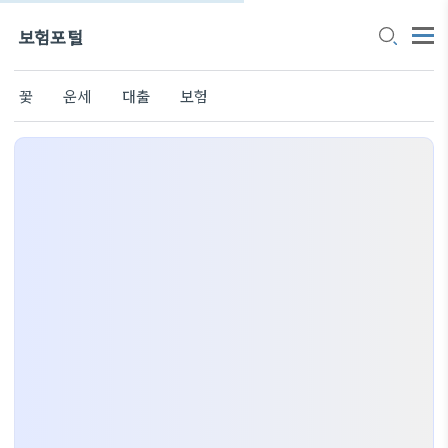
보험포털
꽃
운세
대출
보험