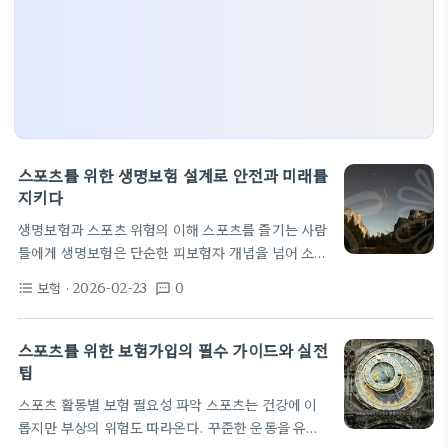
스포츠를 위한 생명보험 설계로 안전과 미래를
지키다
생명보험과 스포츠 위험의 이해 스포츠를 즐기는 사람
들에게 생명보험은 단순한 피보험자 개념을 넘어 소득
안정과 가족의 재정적 안전망을 함께 설계하는 도구
보험
· 2026-02-23
0
format_list_bulleted
textsms
다. 삶의 질과 직업적 활력은 꾸준한 트레이닝과 회복
력에 좌우된다. 그러나 선수나 일반 스포츠 애호가 모
두 예기치 못한 부상이나 건강 문제로 소득이 급감할
스포츠를 위한 보험가입의 필수 가이드와 실전
수 있다. 생명보험은 이러한 리스크를 분산하고 가족
팁
의 생활수준을 유지하는 데 중요한 역할을 한다. 운동
스포츠 활동별 보험 필요성 파악 스포츠는 건강에 이
수행 강도에 따라 위험도는 달라진다. 저강도 활동은
롭지만 부상의 위험도 따라온다. 꾸준한 운동을 유지
상대적으로 낮은 보험료와 완충 가능성이 커 보장 설