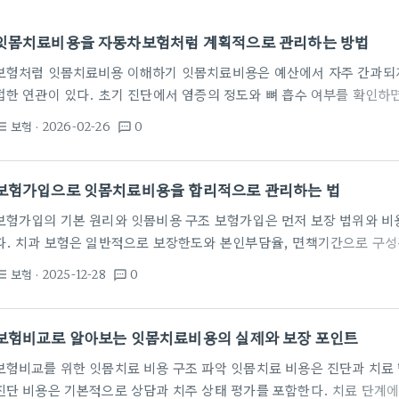
잇몸치료비용을 자동차보험처럼 계획적으로 관리하는 방법
보험처럼 잇몸치료비용 이해하기 잇몸치료비용은 예산에서 자주 간과되지
접한 연관이 있다. 초기 진단에서 염증의 정도와 뼈 흡수 여부를 확인하면
움이 된다. 이에 따라 진료 단계별 비용 구성과 보험의 보장 범위를 함께
보험
· 2026-02-26
0
st_bulleted
textsms
자동차보험에서 보험료를 비교하듯 잇몸치료비용도 진료 항목별 보장 여
보장 제외 항목은 실제 부담액을 크게 바꿀 수 있으므로 상담 시 명확한 
울치과처럼 지역별 비용 차이가 존재하니 병원 선택 전 충분한…
보험가입으로 잇몸치료비용을 합리적으로 관리하는 법
보험가입의 기본 원리와 잇몸비용 구조 보험가입은 먼저 보장 범위와 비
다. 치과 보험은 일반적으로 보장한도와 본인부담율, 면책기간으로 구성
따라 큰 차이를 보이므로 설계 시 구체적 사례를 검토해야 한다. 잇몸
보험
· 2025-12-28
0
st_bulleted
textsms
시술까지 다양하다. 기본 치료와 수술적 치료의 비용 구조는 다르게 책정
와 환자의 상태에 따라 달라지므로 사전 확인이 필요하다. 따라서 보험
절감 효과를 동시에 고려해야 한다. 예산 계획을 세우고 진료비 영수증
보험비교로 알아보는 잇몸치료비용의 실제와 보장 포인트
야…
보험비교를 위한 잇몸치료 비용 구조 파악 잇몸치료 비용은 진단과 치료 
진단 비용은 기본적으로 상담과 치주 상태 평가를 포함한다. 치료 단계