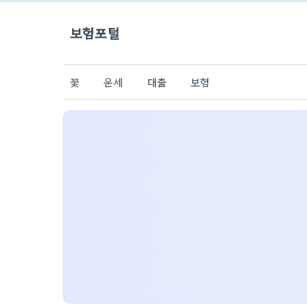
보험포털
꽃
운세
대출
보험