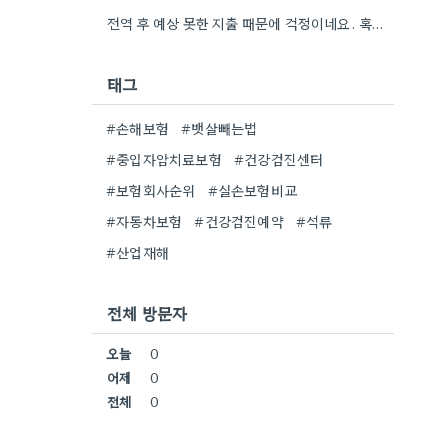
전역 후 예상 못한 지출 때문에 걱정이네요. 혹시 소액 보험 비교 사이트를 이용해 보셨나요?
태그
#손해보험
#뱃살빼는법
#중입자암치료보험
#건강검진센터
#보험회사순위
#실손보험비교
#자동차보험
#건강검진예약
#석류
#산업재해
전체 방문자
오늘
0
어제
0
전체
0