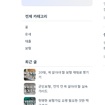
전체 카테고리
format_li
꽃
운세
대출
보험
format_li
최근 글
20대, 꼭 알아야 할 보험 제대로 챙기
기
군인보험, 전역 전 꼭 알아야 할 실속
가이드
현명한 보험가입 요령 필요한 것만 딱
고르기