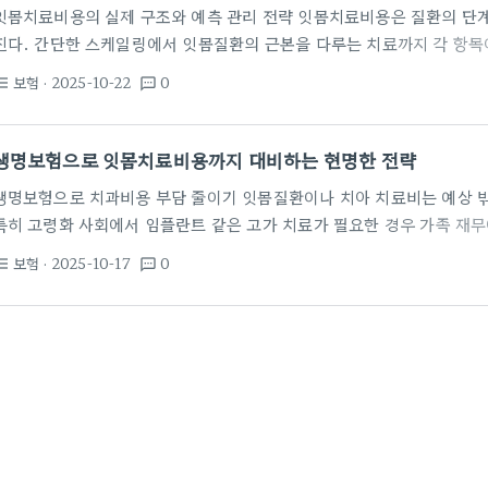
잇몸치료비용의 실제 구조와 예측 관리 전략 잇몸치료비용은 질환의 단계
진다. 간단한 스케일링에서 잇몸질환의 근본을 다루는 치료까지 각 항목
치료 계획은 비용 예측의 정확도를 높이는 핵심 열쇠다. 정밀한 진단과 
보험
· 2025-10-22
0
st_bulleted
textsms
가 비용을 줄여준다. 잇몸질환이 악화되면 더 복잡한 시술이 필요해져 비
전 상담에서 항목별 비용 구조를 확인하고, 보험 적용 여부를 미리 점검
로 잇몸치료비용 보장 다루기 치아보험은 잇몸치료 관련 비용의 일부를 
생명보험으로 잇몸치료비용까지 대비하는 현명한 전략
생명보험으로 치과비용 부담 줄이기 잇몸질환이나 치아 치료비는 예상 밖
특히 고령화 사회에서 임플란트 같은 고가 치료가 필요한 경우 가족 재무
단지 사망 위험만을 다루는 것이 아니라 재무적 리스크를 총괄적으로 관
보험
· 2025-10-17
0
st_bulleted
textsms
비용은 지역과 병원에 따라 크게 차이가 납니다. 치아보존치료나 임플란
만 원까지 벌어질 수 있습니다. 그래서 예산 계획이 중요하고 보험 설계 
니다. 실손보장형 치아보험이나 임플란트 보장 특약 등을 통해 예상치…