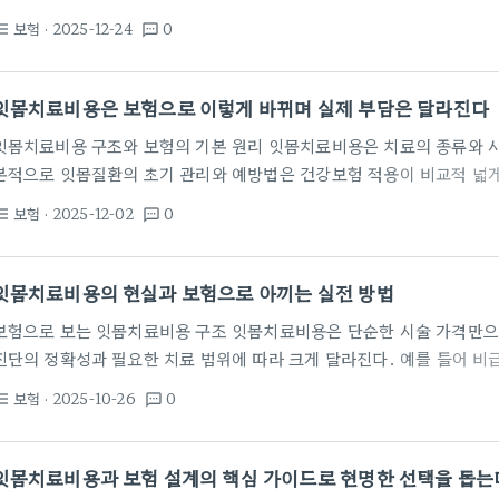
있으며 각각 필요한 재료비와 의료진 소요가 다르게 산정된다. 보험은 이
보험
· 2025-12-24
0
st_bulleted
textsms
제공하므로 실제 본인 부담은 계획에 따라 크게 달라진다. 보험비교를 
하는 것이 중요하다. 일부 플랜은 스케일링과 루트 플래닝 같은 기본 치
되거나 한도가 낮을 수 있다. 또한 보험마다 연간 한도,…
잇몸치료비용은 보험으로 이렇게 바뀌며 실제 부담은 달라진다
잇몸치료비용 구조와 보험의 기본 원리 잇몸치료비용은 치료의 종류와 시
본적으로 잇몸질환의 초기 관리와 예방법은 건강보험 적용이 비교적 넓게
이 줄어든다. 다만 구체적인 비용은 치과마다 차이가 있어 상담 시 견적
보험
· 2025-12-02
0
st_bulleted
textsms
나 기본적인 치주치료 등은 보험 적용으로 본인 부담이 상당히 낮아질 수
술 유형과 건강보험의 보장 항목에 따라 달라지며, 시술마다 본인 부담률이
도 시술은 초기 진료에서 비급여 항목이 포함될 수 있어 총…
잇몸치료비용의 현실과 보험으로 아끼는 실전 방법
보험으로 보는 잇몸치료비용 구조 잇몸치료비용은 단순한 시술 가격만으
진단의 정확성과 필요한 치료 범위에 따라 크게 달라진다. 예를 들어 비
종 비용에 영향을 준다. 또한 치료 후 관리 비용도 오랜 기간 비용 흐름에
보험
· 2025-10-26
0
st_bulleted
textsms
하면 잇몸 염증이 악화되는 것을 막아 더 큰 비용을 피할 수 있다. 진단
고 실제로 필요한 보존치료를 우선한다. 정확한 위치 계획과 골 상태를 
보철 비용으로의 확산을 억제한다.…
잇몸치료비용과 보험 설계의 핵심 가이드로 현명한 선택을 돕는