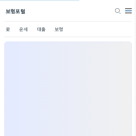
보험포털
꽃
운세
대출
보험