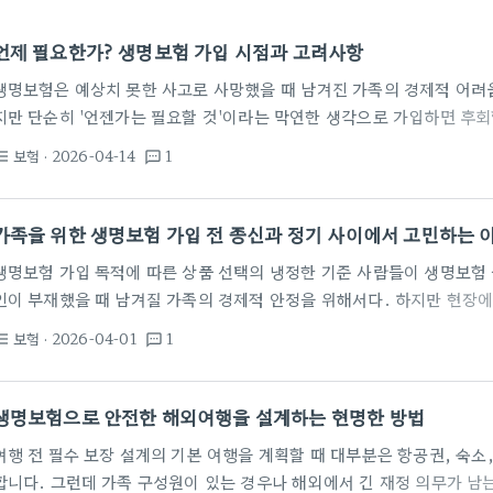
언제 필요한가? 생명보험 가입 시점과 고려사항
생명보험은 예상치 못한 사고로 사망했을 때 남겨진 가족의 경제적 어려
지만 단순히 '언젠가는 필요할 것'이라는 막연한 생각으로 가입하면 후회
위해서는 생명보험이 꼭 필요한 시점이 언제인지, 그리고 어떤 점들을 
보험
· 2026-04-14
1
st_bulleted
textsms
는 것이 중요합니다. 생명보험, 이런 시점에 더욱 필요합니다 결혼을 하
이 생긴 시점은 생명보험 가입을 진지하게 고려해야 할 때입니다. 특히
운 사망은 가족 전체의 생계에 치명적인 영향을 줄 수 있습니다. 이때 
가족을 위한 생명보험 가입 전 종신과 정기 사이에서 고민하는 
생명보험 가입 목적에 따른 상품 선택의 냉정한 기준 사람들이 생명보험 
인이 부재했을 때 남겨질 가족의 경제적 안정을 위해서다. 하지만 현장
혜택 같은 부차적인 설명에 현혹되어 정작 필요한 사망 보장을 놓치는 사
보험
· 2026-04-01
1
st_bulleted
textsms
자녀가 성인이 되기 전까지의 집중 보장이 핵심인데 이를 간과하고 무조
용을 지불하는 식이다. 매달 나가는 비용이 부담스러워지면 결국 가장 먼
영역이다. 장기적인 유지가 필수적인 상품인 만큼 본인의 현재 가용…
생명보험으로 안전한 해외여행을 설계하는 현명한 방법
여행 전 필수 보장 설계의 기본 여행을 계획할 때 대부분은 항공권, 숙소
합니다. 그런데 가족 구성원이 있는 경우나 해외에서 긴 재정 의무가 남