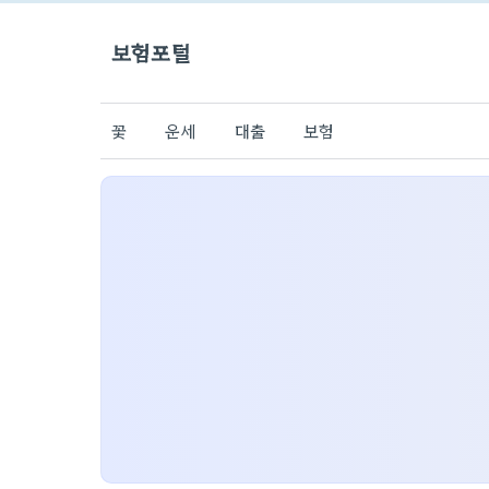
보험포털
꽃
운세
대출
보험