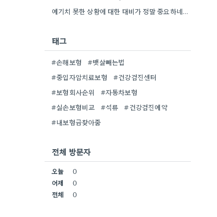
예기치 못한 상황에 대한 대비가 정말 중요하네요. 제가 얼마 전에 교통사고가 나서, 혹시 모를 상황에…
태그
#손해보험
#뱃살빼는법
#중입자암치료보험
#건강검진센터
#보험회사순위
#자동차보험
#실손보험비교
#석류
#건강검진예약
#내보험금찾아줌
전체 방문자
오늘
0
어제
0
전체
0