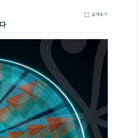
넓게보기
fullscreen
운다