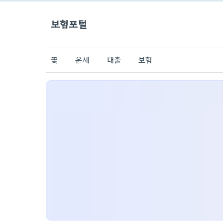
보험포털
꽃
운세
대출
보험