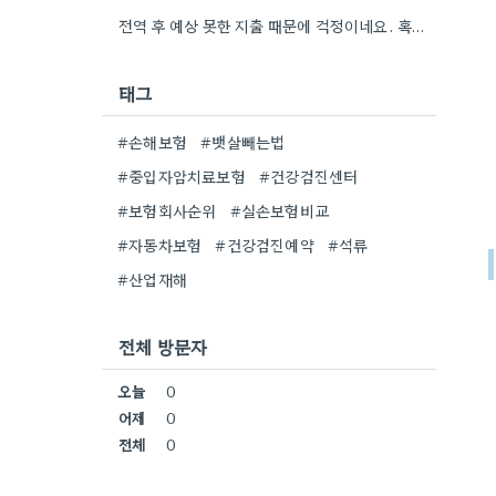
전역 후 예상 못한 지출 때문에 걱정이네요. 혹시 소액 보험 비교 사이트를 이용해 보셨나요?
태그
#손해보험
#뱃살빼는법
#중입자암치료보험
#건강검진센터
#보험회사순위
#실손보험비교
#자동차보험
#건강검진예약
#석류
#산업재해
전체 방문자
오늘
0
어제
0
전체
0