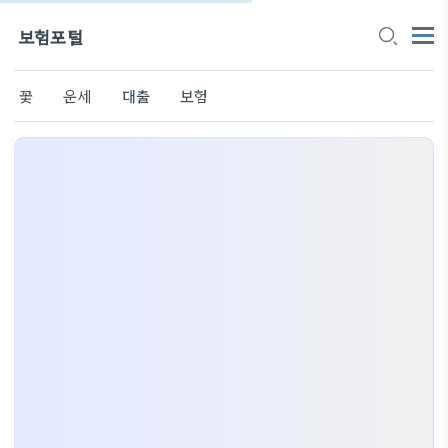
보험포털
꽃
운세
대출
보험