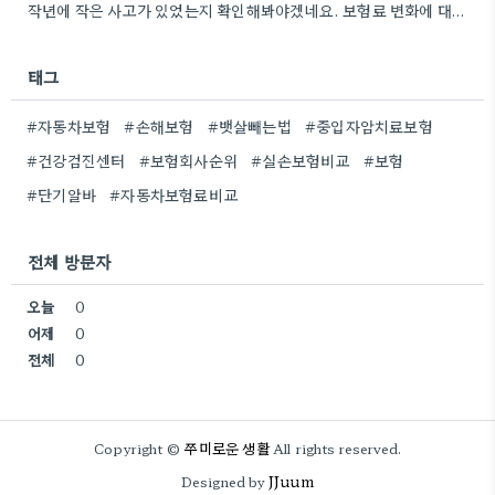
작년에 작은 사고가 있었는지 확인해봐야겠네요. 보험료 변화에 대해 좀 더 자세히 알아봐야겠습니다.
태그
#자동차보험
#손해보험
#뱃살빼는법
#중입자암치료보험
#건강검진센터
#보험회사순위
#실손보험비교
#보험
#단기알바
#자동차보험료비교
전체 방문자
오늘
0
어제
0
전체
0
쭈미로운 생활
Copyright ©
All rights reserved.
JJuum
Designed by