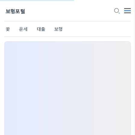
보험포털
꽃
운세
대출
보험