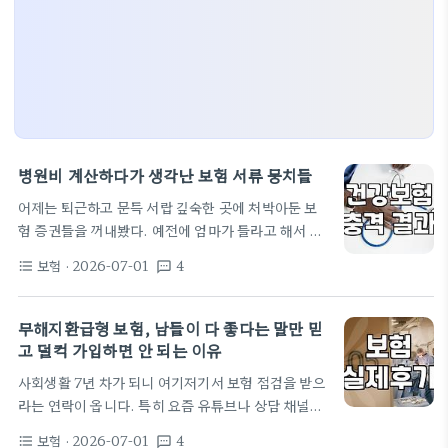
병원비 계산하다가 생각난 보험 서류 뭉치들
어제는 퇴근하고 문득 서랍 깊숙한 곳에 처박아둔 보
험 증권들을 꺼내봤다. 예전에 엄마가 들라고 해서 들
었던 건데, 사실 뭐가 뭔지 제대로 본 적이 한 번도 없
보험
· 2026-07-01
4
format_list_bulleted
textsms
었다. 그냥 매달 통장에서 꼬박꼬박 10만 원 넘는 돈
이 빠져나가니까 '보험료'라는 명목으로 나가는구나
싶어서 그러려니 했던 거다. 그런데 최근에 아는 형이
무해지환급형 보험, 남들이 다 좋다는 말만 믿
하지정맥류 수술하고 나서 보험금 청구했다가 생각보
고 덜컥 가입하면 안 되는 이유
다 조금 나와서 속상해하는 걸 봤거든. 그래서 나도 갑
사회생활 7년 차가 되니 여기저기서 보험 점검을 받으
자기 덜컥 겁이 났다. 도대체 뭘 보장받고 있는 건지
라는 연락이 옵니다. 특히 요즘 유튜브나 상담 채널을
모르겠다 증권을 펼쳐보니 7대 질병이니 뭐니 하는 어
보면 '무해지환급형'이 마치 보험료를 아끼는 유일한
려운 단어들만 잔뜩 적혀 있었다. 사실…
보험
· 2026-07-01
4
format_list_bulleted
textsms