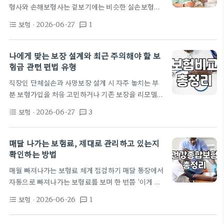
험사와 손해보험사는 겉보기에는 비슷한 실손보험이
연한 불안감이 조금씩 들던 참이었다. 기존에 매달 나
나 종합보험을 파는 것처럼 보이지만, 태생적인 자금
가던 종합보험의 납입…
보험
· 2026-06-27
1
format_list_bulleted
textsms
운용 방식과 허가 기준에서 명확한 차이가 존재합니
다. 생명보험사(생보사)는 주로 사람의 생명이나 사망
을 다루며, 계약 기간이 수십 년에 이르는 장기 보험부
나에게 맞는 보장 설계와 최근 주의해야 할 보
채를 안고 가야 합니다. 그렇다 보니 자산을 굴릴 때도
험금 관련 편법 유형
만기가 길고 안정적인 현금 흐름이 나오는 대체투자나
직장인 단체실손과 사망보장 설계 시 자주 놓치는 부
해외 채권, 또는 항공기 리스 같은 장기 자산에 투자하
분 보험가입을 처음 고민하거나 기존 보장을 리모델링
는 비중이 매우 높습니다. 최근 해외 부동산 자산 가치
할 때 가장 먼저 맞닥뜨리는 고민 중 하나는 바로 나에
하락으로 일부 생보사들이 자산 운용에서 곤혹을 치른
보험
· 2026-06-27
3
format_list_bulleted
textsms
게 불필요한 보장이 끼어있는지 여부입니다. 특히 미
것도 이러한 장기 대체투자 성향과 맞물려…
혼이거나 부양가족이 없는 상황임에도 질병사망보험
금이나 재해사망보험금 비중이 높게 책정되어 있다면
매달 나가는 보험료, 제대로 관리하고 있는지
매월 납입하는 보험료 중 상당 부분이 낭비되고 있을
확인하는 방법
가능성이 큽니다. 사망보장은 남은 가족의 생활비를
매월 빠져나가는 보험료 체계 점검하기 매달 통장에서
보장하기 위한 목적이 강하므로, 본인의 현재 가구 형
자동으로 빠져나가는 보험료를 보며 한 번쯤 '이게 정
태에 맞춰 이 비중을 줄이고 실질적인 진단비나 수술
말 나에게 맞는 구성인가' 고민해본 적이 있을 겁니다.
비 위주로 구성을 변경하는 것이 현명합니다. 또한 많
보험
· 2026-06-26
1
format_list_bulleted
textsms
특히 건강종합보험이나 암보험처럼 장기적인 보장을
은 직장인들이 회사에서 제공하는 단체 실비보험만 믿
위해 가입한 상품은 시간이 지나면서 상황이 변하기
고…