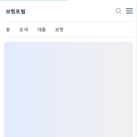
보험포털
꽃
운세
대출
보험