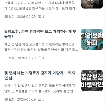
보험에 가입하고 나서 막상 아프거나 다쳐서 병원을
정하고 서랍 깊숙한 곳에서 예전에 받았던 보험 증권
다녀오면, 보험금을 청구하는 과정이 생각보다 번거
들을 끄집어냈다. 종이가 어찌나 많은지, 옛날에 설계
롭게 느껴질 때가 많습니다. 보통 소액이면 모바일 앱
사가 챙겨준 두꺼운 파일이 먼지를 잔뜩 뒤집어쓰고
보험
· 2026-06-29
4
format_list_bulleted
textsms
으로 간단히 해결되지만, 진료비가 어느 정도 나오면
있었다. 내 보험…
서류를 준비하는 데 시간이 꽤 걸립니다. 가장 기본적
으로 챙겨야 할 것은 진료비 계산서 영수증입니다. 카
달러보험, 과연 환차익만 보고 가입하는 게 맞
드 전표만으로는 부족한 경우가 많아 병원 원무과에서
을까?
발행하는 공식 영수증을 꼭 받아야 합니다. 만약 실손
최근 몇 년간 자산 포트폴리오 다변화라는 명목으로
보험을 청구할 계획이라면, 처방전과 함께 진료비 세
달러보험에 관심을 갖는 분들을 주변에서 꽤 자주 봅
부내역서도 함께 요청하는 것이 좋습니다. 세부내역
니다. 저 역시 3년 전, 금융권에 근무하는 지인의 권유
서가 없으면 보험사에서 비급여 항목에 대한 심사를
보험
· 2026-06-29
3
format_list_bulleted
textsms
와 당시 환율 상황을 고려해 달러 종신보험 상품을 진
까다롭게 진행하거나, 나중에 보완 서류를 제출하라
지하게 고민했던 적이 있습니다. 당시에는 단순히 원
는 연락을 받을…
화 자산만 가지고 있는 것이 리스크라는 막연한 불안
몇 년째 내는 보험료가 갑자기 아깝게 느껴지
감이 컸고, 달러 자산이 일종의 헤지 수단이 될 것이라
던 날
는 판단이 들었거든요. 하지만 실제 가입 과정을 밟으
어제는 정말 별생각 없이 핸드폰 앱을 뒤적이다가 가
면서 생각과는 전혀 다른 복잡한 현실과 마주하게 되
입해 둔 보험들을 하나씩 눌러봤다. 굿리치 같은 앱을
었습니다. 달러보험, 선택의 순간에 마주하는 현실적
깔아놓은 지는 꽤 됐는데, 그동안은 귀찮기도 하고 괜
인 고민들 대다수의 사람들이 보험을 가입할 때 보험
보험
· 2026-06-29
1
format_list_bulleted
textsms
히 들여다봤다가 머리만 복잡해질까 봐 모른 척하고
료 납부 금액만…