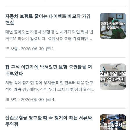
정답인 것처럼 포장되곤 하죠. 저도 3년 전, 월 15만
원을 내던 보험료를 9만 원대로 줄일 수 있다는 말에
혹해 무해지환급형으로 갈아탔던 경험이 있습니다.
자동차 보험료 줄이는 다이렉트 비교와 가입
결론부터 말하자면, 이건 절대적인 절약이 아니라 '확
현실
실한 선택의 무게'를 짊어지는 일입니다. 무해지환급
매년 돌아오는 자동차 보험 갱신 시기가 되면 꽤나 번
형, 싸다는 것의 함정 무해지환급형은 보험료를
거로운 마음이 앞섭니다. 설계사를 통해 가입하던 시
20~30% 낮춰주는 대신, 납입 기간 내에 해지하면
절에는 그저 안내받은 대로 갱신하는 경우가 많았지
돌려받을 돈이 0원입니다. 겉보기엔 매달 3~5만 원을
보험
· 2026-06-30
1
format_list_bulleted
textsms
만, 요즘은 다이렉트 플랫폼을 활용해 직접 보험료를
아끼니 남는 장사 같죠. 하지만…
계산하고 가입하는 운전자들이 압도적으로 많습니다.
실제로 저도 몇 년 전부터는 번거롭더라도 직접 여러
집 구석 어딘가에 박혀있던 보험 증권들을 꺼
보험사의 견적을 산출해보고 가장 저렴한 곳을 고르는
내보았다
방식을 고수하고 있습니다. 다이렉트 보험 비교의 실
서랍 속에 잠자던 종이 뭉치들 며칠 전부터 마음 한구
제 과정 여러 보험사의 상품을 한눈에 비교해 주는 통
석이 계속 찜찜했다. 식탁 위에 고지서 몇 장이 굴러다
합 비교 사이트들은 처음 시작하기에 아주 유용합니
니는데, 이게 도대체 언제부터 이렇게 쌓인 건지 모르
다. 차량 번호와 개인 정보를 입력하면 각 보험사별로
보험
· 2026-06-30
4
format_list_bulleted
textsms
겠다. 4인 가족 보험료가 매달 얼마씩 나가는지도 사
예상 보험료가 산출되는데, 이때 주의할…
실 정확히 모른 채, 그저 통장에서 알아서 빠져나가겠
거니 하고 살았다. 문득 내가 도대체 어떤 보험에 가입
실손보험금 청구할 때 꼭 챙겨야 하는 서류와
되어 있는지, 죽어서 보험금이 얼마가 나오는지조차
주의점
모른다는 사실이 조금 갑자기 무서워졌다. 그래서 작