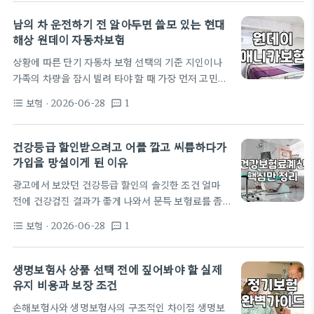
지냈던 것 같다. 그런데 어제는 왜 그랬는지 왠지 모르
게 좀 꼼꼼히 확인해보고 싶다는 생각이 들더라. 매달
남의 차 운전하기 전 알아두면 쓸모 있는 현대
통장에서 꼬박꼬박 빠져나가는 금액이 15만 원 정도
해상 원데이 자동차보험
인데, 이걸 1년으로 따져보면 180만 원이고 10년이
상황에 따른 단기 자동차 보험 선택의 기준 지인이나
면 거의 2천만 원 가까이 된다는 계산이 머릿속에 스
가족의 차량을 잠시 빌려 타야 할 때 가장 먼저 고민하
치니까 갑자기 식은땀이 났다. 무조건 다 해지하고 싶
게 되는 것이 바로 자동차 보험입니다. 흔히 원데이 자
었던 충동 앱을 켜고 내가 들고 있는 종합보험…
보험
· 2026-06-28
1
format_list_bulleted
textsms
동차 보험이라고 부르는 상품은 현대해상을 비롯한 여
러 보험사에서 제공하고 있는데, 정식 명칭은 '원데이
애니카보험'입니다. 이 보험은 말 그대로 하루 단위로
건강등급 할인받으려고 어플 깔고 씨름하다가
가입할 수 있는 단기 상품입니다. 반면, 차량 소유주가
가입을 망설이게 된 이유
자신의 보험에 '단기운전자확대특약'을 추가하는 방
광고에서 보았던 건강등급 할인의 솔깃한 조건 얼마
식도 있습니다. 가장 큰 차이는 가입 주체와 절차에 있
전에 건강검진 결과가 좋게 나와서 문득 보험료를 좀
습니다. 단기운전자확대특약은 차주가 직접 보험사
줄여볼 방법이 없나 찾아보게 됐다. 요즘 인터넷을 보
앱이나 고객센터를 통해 신청해야 하며, 최소 하루 전
보험
· 2026-06-28
1
format_list_bulleted
textsms
면 건강등급이 잘 나오면 보험료를 30% 이상 할인해
에는 가입해야 효력이…
준다는 얘기가 꽤 많이 보이길래 솔깃했다. 3대질병보
험 같은 걸 새로 가입할 때 건강 등급에 따라 등급이 잘
생명보험사 상품 선택 전에 짚어봐야 할 실제
나오면 최대 38%까지도 할인이 된다는 글을 봤다. 마
유지 비용과 보장 조건
침 나이도 서른 중반을 넘어가다 보니 암이나 뇌경색
손해보험사와 생명보험사의 구조적인 차이점 생명보
같은 중대 질환에 미리 대비해야 하지 않을까 하는 막